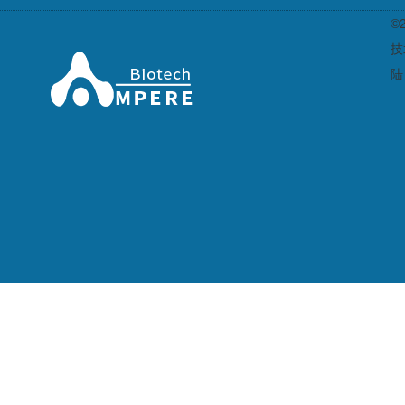
©
技
陆