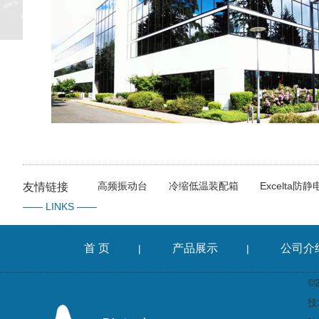
高频振动台
冷缩低温装配箱
Excelta防
友情链接
—— LINKS ——
首 页
产品展示
公司介
|
|
©
技