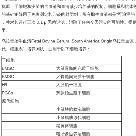
抗原、干细胞和疫苗的含血清和血清减少培养基的配制。细胞系和抗体
的基础矩阵用于免疫测定和印迹的封闭剂，所有胎牛血清都是*可追溯的
，并对其进行三次 0.1 μ 无菌过滤，消除了任何交叉污染的可能性。
平。
乌拉圭胎牛血清
Fetal Bovine Serum ,South America Origi
代、细胞系）培养测试，适用于以下细胞培养：
干细胞
BMSC
大鼠骨髓间充质干细胞
BMSC
犬骨髓间充质干细胞
H9
人胚胎干细胞
PGCs
鸡原始生殖干细胞
原代细胞
小鼠胰腺腺泡细胞
小鼠脂肪原代细胞
猪黄体细胞
猪胎盘滋养层细胞