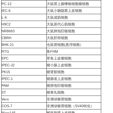
PC-12
大鼠肾上腺嗜铬细胞瘤细胞
IEC-6
大鼠小肠隐窝上皮细胞
L-6
大鼠成肌细胞
H9C2
大鼠原代心肌细胞
NR8683
大鼠肺泡巨噬细胞
CBRH
大鼠肝癌细胞
BHK-21
仓鼠肾细胞(悬浮细胞）
RTG
鱼FHM
EPC
草鱼上皮瘤细胞
IPEC-J2
猪小肠上皮细胞
PK15
猪肾脏细胞
IPEC-1
猪肠道上皮细胞
PAM
猪肺泡巨噬细胞
ST
猪睾丸细胞
Vero
非洲绿猴肾细胞
COS-7
非洲绿猴肾细胞（SV40转化）
Marc145
猴胚胎肾上皮细胞