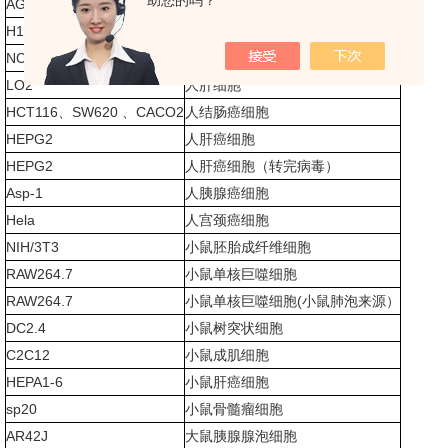
助您的吗？
AGS
人胃癌细胞
H1299
人肺癌细胞
NCM460
人正常结肠上皮细胞
LO2
人肝细胞
HCT116、SW620 、CACO2
人结肠癌细胞
HEPG2
人肝癌细胞
HEPG2
人肝癌细胞（转完病毒）
Asp-1
人胰腺癌细胞
Hela
人宫颈癌细胞
NIH/3T3
小鼠胚胎成纤维细胞
RAW264.7
小鼠单核巨噬细胞
RAW264.7
小鼠单核巨噬细胞(小鼠肺泡来源）
DC2.4
小鼠树突状细胞
C2C12
小鼠成肌细胞
HEPA1-6
小鼠肝癌细胞
sp20
小鼠骨髓瘤细胞
AR42J
大鼠胰腺腺泡细胞