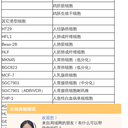
鸡肝脏细胞
鸡胚生殖干细胞
其它类型细胞
HT29
人结肠癌细胞
HFL1
人肺成纤维细胞
Beas-2B
人肺脏细胞
HLF
人胚肺成纤维细胞
MKN45
人胃癌细胞（低分化）
BGC823
人胃癌细胞（低分化）
MCF-7
人乳腺癌细胞
SGC7901
人胃腺癌细胞（中分化）
SGC7901（ADR/VCR）
人胃腺癌细胞耐药株
THP-1
人急性白血病单核细胞
A549
人肺癌细胞
HL-7702
人正常肝脏细胞(LO2)
欢迎您！
GES-1
人胃粘膜上皮细胞
来自局域网的朋友！有什么可以帮