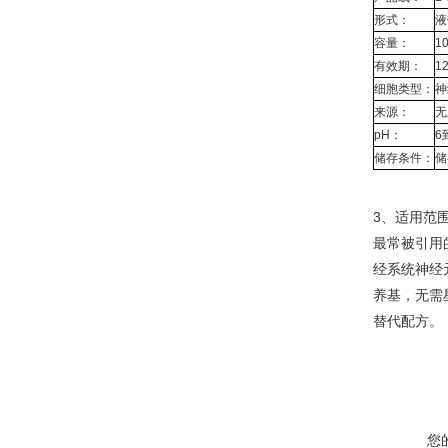
形式：
液
容量：
10
有效期：
1
细胞类型：
神
来源：
无
pH：
6
储存条件：
储
3、适用范
最常被引用
经系统神经
养基，无需
替代配方。
您