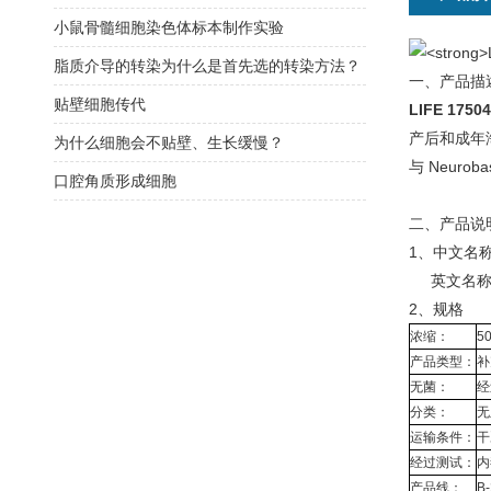
小鼠骨髓细胞染色体标本制作实验
脂质介导的转染为什么是首先选的转染方法？
一、产品描
贴壁细胞传代
LIFE 1750
产后和成年
为什么细胞会不贴壁、生长缓慢？
与 Neuro
口腔角质形成细胞
二、产品说
1、中文名
英文名称：Gib
2、规格
浓缩：
50
产品类型：
补
无菌：
经
分类：
无
运输条件：
干
经过测试：
内
产品线：
B