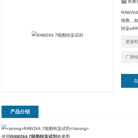
简要
RAW2
细胞，如
转染si
更新时间
厂商
产品介绍
使用
RAW264.7细胞转染试剂
效果图