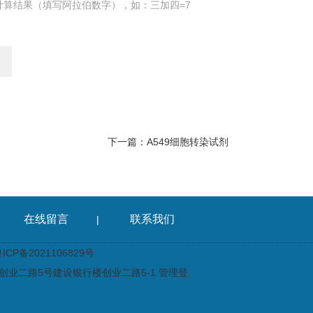
计算结果（填写阿拉伯数字），如：三加四=7
下一篇：
A549细胞转染试剂
在线留言
联系我们
|
CP备2021106829号
业二路5号建设银行楼创业二路5-1
管理登