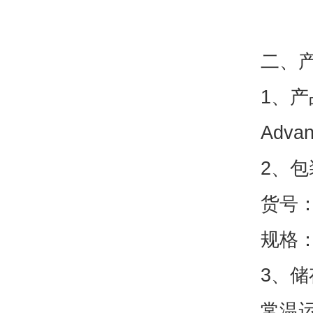
二、
1、产
Advan
2、包
货号：A
规格：0
3、储
常温