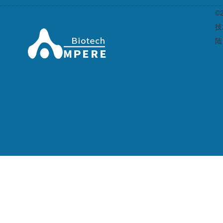
©
技
陆