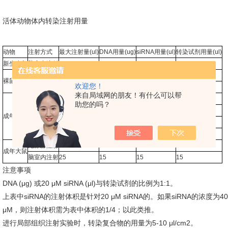
活体动物体内转染注射用量
动物
注射方式
最大注射量(ul)
DNA用量(ug)
siRNA用量(ul)
转染试剂用量(ul)
新生小鼠
脑室内注射
2
1
1
1
尾静脉注射
400
62
62
62
裸鼠
欢迎您！
肿瘤内注射
50
17
17
17
来自局域网的朋友！有什么可以帮
尾静脉注射
400
62
62
62
助您的吗？
腹腔内注射
800
100
100
100
成年小鼠
脑室内注射
5
2.5
2.5
2.5
肿瘤内注射
50
17
17
17
尾静脉注射
2000
505
505
505
成年大鼠
脑室内注射
25
15
15
15
注意事项
DNA (μg) 或20 μM siRNA (μl)与转染试剂的比例为1:1。
上表中siRNA的注射体积是针对20 μM siRNA的。如果siRNA的浓度为
μM，则注射体积需为表中体积的1/4；以此类推。
进行局部组织注射实验时，转染复合物的用量为5-10 μl/cm2。