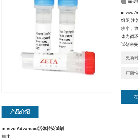
简要
in vi
组织 注
较小，致
体内循环
试剂来
更新时间
厂商
产品介绍
in vivo Advanced活体转染试剂
描述