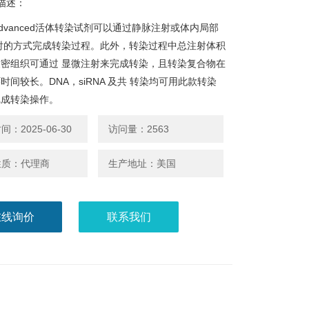
描述：
vo Advanced活体转染试剂可以通过静脉注射或体内局部
射的方式完成转染过程。此外，转染过程中总注射体积
密组织可通过 显微注射来完成转染，且转染复合物在
时间较长。DNA，siRNA 及共 转染均可用此款转染
完成转染操作。
：2025-06-30
访问量：2563
性质：代理商
生产地址：美国
在线询价
联系我们