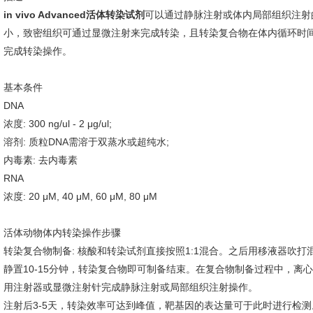
in vivo Advanced活体转染试剂
可以通过静脉注射或体内局部组织注射
小，致密组织可通过显微注射来完成转染，且转染复合物在体内循环时间较
完成转染操作。
基本条件
DNA
浓度: 300 ng/ul - 2 μg/ul;
溶剂: 质粒DNA需溶于双蒸水或超纯水;
内毒素: 去内毒素
RNA
浓度: 20 μM, 40 μM, 60 μM, 80 μM
活体动物体内转染操作步骤
转染复合物制备: 核酸和转染试剂直接按照1:1混合。之后用移液器吹打
静置10-15分钟，转染复合物即可制备结束。在复合物制备过程中，离
用注射器或显微注射针完成静脉注射或局部组织注射操作。
注射后3-5天，转染效率可达到峰值，靶基因的表达量可于此时进行检测