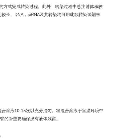
的方式完成转染过程。此外，转染过程中总注射体积较
长。DNA，siRNA及共转染均可用此款转染试剂来
混合溶液10-15次以充分混匀。将混合溶液于室温环境中
心管的管壁要确保没有液体残留。
。