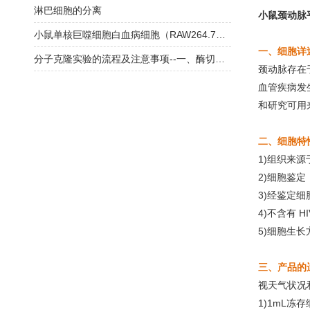
淋巴细胞的分离
小鼠颈动脉
小鼠单核巨噬细胞白血病细胞（RAW264.7）的培养要点及高效转染
一、细胞详
分子克隆实验的流程及注意事项--一、酶切连接
颈动脉存在
血管疾病发
和研究可用
二、细胞特
1)组织来
2)细胞鉴
3)经鉴定细
4)不含有 
5)细胞生
三、产品的
视天气状况
1)1mL