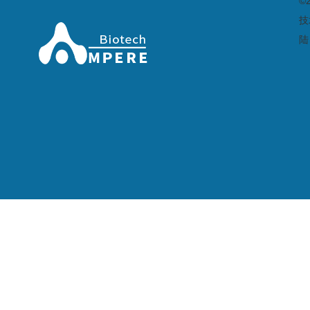
©
技
陆