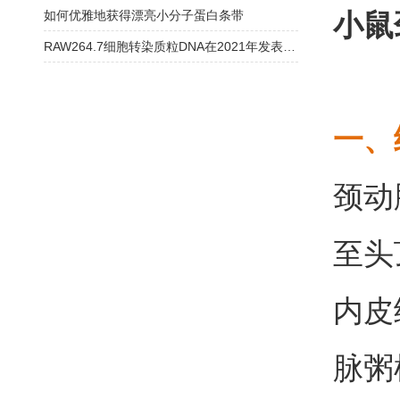
如何优雅地获得漂亮小分子蛋白条带
小鼠
RAW264.7细胞转染质粒DNA在2021年发表文章中的经验总结
一、
颈动
至头
内皮
脉粥