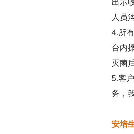
出示
人员
4.
台内
灭菌
5.
务，
安培