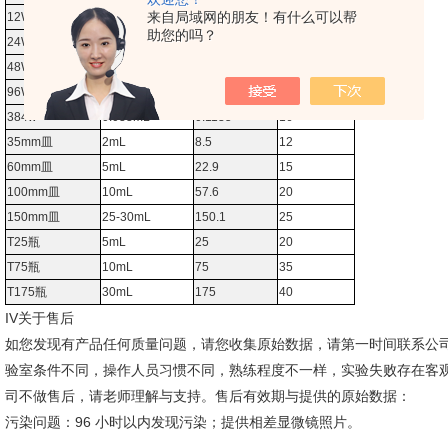
来自局域网的朋友！有什么可以帮
12W
1mL
3.6
23
助您的吗？
24W
0.5mL
1.9
23
48W
0.3mL
0.88
23
96W
0.1mL
0.32
16
384w
0.033mL
0.1135
16
35mm皿
2mL
8.5
12
60mm皿
5mL
22.9
15
100mm皿
10mL
57.6
20
150mm皿
25-30mL
150.1
25
T25瓶
5mL
25
20
T75瓶
10mL
75
35
T175瓶
30mL
175
40
IV关于售后
如您发现有产品任何质量问题，请您收集原始数据，请第一时间联系公
验室条件不同，操作人员习惯不同，熟练程度不一样，实验失败存在客
司不做售后，请老师理解与支持。售后有效期与提供的原始数据：
污染问题：96 小时以内发现污染；提供相差显微镜照片。