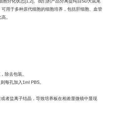
分化状态[1,2]。我们的产品分离提纯自SD大鼠尾
，可用于多种原代细胞的细胞培养，包括肝细胞、血管
比高。
柜，除去包装。
则每孔加入1ml PBS。
维或者盐离子结晶，导致培养板在相差显微镜中显现