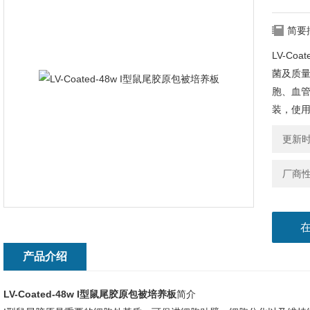
简要
LV-Co
菌及质
胞、血管
装，使
更新时间
厂商
产品介绍
LV-Coated-48w I型鼠尾胶原包被培养板
简介