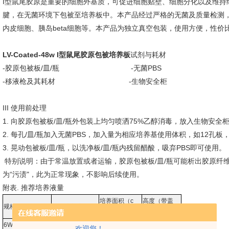
I型鼠尾胶原是重要的细胞外基质，可促进细胞贴壁、细胞分化以及维持细胞
腱，在无菌环境下包被至培养板中。本产品经过严格的无菌及质量检测
内皮细胞、胰岛beta细胞等。本产品为独立真空包装，使用方便，性价
LV-Coated-48w I型鼠尾胶原包被培养板
试剂与耗材
-胶原包被板/皿/瓶 -无菌PBS
-移液枪及其耗材 -生物安全柜
III 使用前处理
1. 向胶原包被板/皿/瓶外包装上均匀喷洒75%乙醇消毒，放入生物安全
2. 每孔/皿/瓶加入无菌PBS，加入量为相应培养基使用体积，如12孔板，
3. 晃动包被板/皿/瓶，以洗净板/皿/瓶内残留醋酸，吸弃PBS即可使用。
特别说明：由于常温放置或者运输，胶原包被板/皿/瓶可能析出胶原纤
为“污渍"，此为正常现象，不影响后续使用。
附表. 推荐培养液量
培养面积（c
高度（带盖
规格
推荐培养液量
㎡）
mm）
6W
2mL
9.5
23
欢迎您！