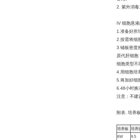
2. 紫外消
IV 细胞悬
1.准备好
2.按需将细
3.铺板密度
原代肝细胞： 
细胞类型不
4.用细胞
5.将加好细
6.48小
注意：不建
附表. 培养
培养板
培养面
6W
9.5