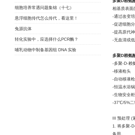
多聚D赖氨
细胞培养常遇问题集锦（十七）
相基质表面
-通过改变
悬浮细胞传代怎么传代，看这里！
-促进细胞
兔源抗体
-提高原代
转化实验中，应选择什么PCR酶？
-无血清或
哺乳动物中制备基因组 DNA 实验
多聚D赖氨
-多聚-D-
-移液枪头
-自动移液枪
-恒温水浴锅
-生物安全柜
-37℃/5
III 预处
1. 将多聚
备用。