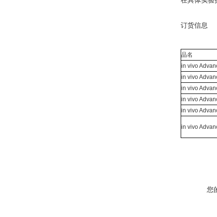
在具体实验
订货信息
品名
in vivo Advan
in vivo Advan
in vivo Advan
in vivo Advan
in vivo Advan
in vivo Advan
您