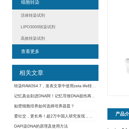
细胞转染
活体转染试剂
LIPO3000转染试剂
高效转染试剂
查看更多
相关文章
转染RAW264.7，发表文章中使用zeta life转染试剂经验分享
记忆真会刻进DNA阿！记忆导致DNA损伤再修复，难怪学习【烧脑】
贴壁细胞培养如何选择培养器皿？
产品
爱社交，更长寿！超2万中国人研究发现，频繁的社交活动与寿命延长有关
DAPI染DNA的原理及使用方法