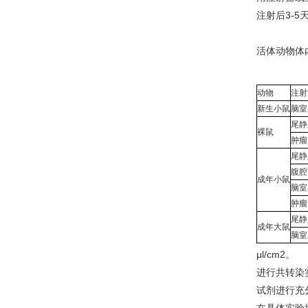
注射后3-
活体动物体
动物
注射
新生小鼠
脑室
尾静
裸鼠
肿瘤
尾静
腹腔
成年小鼠
脑室
肿瘤
尾静
成年大鼠
脑室
μl/cm2。
进行共转染
试剂进行充