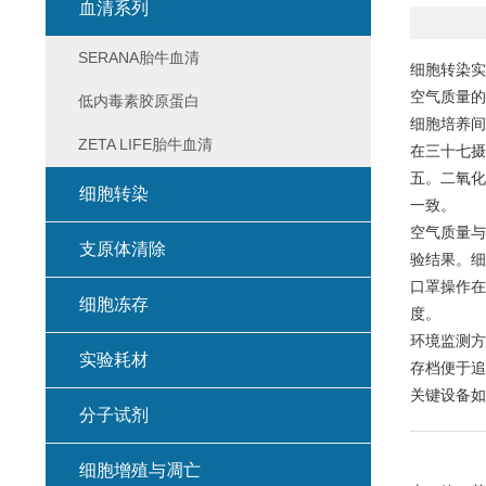
血清系列
SERANA胎牛血清
细胞转染实
空气质量的
低内毒素胶原蛋白
细胞培养间
ZETA LIFE胎牛血清
在三十七摄
五。二氧化
细胞转染
一致。
空气质量与
支原体清除
验结果。细
口罩操作在
细胞冻存
度。
环境监测方
实验耗材
存档便于追
关键设备如
分子试剂
细胞增殖与凋亡