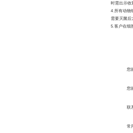
时需出示收
4.所有动
需要灭菌后
5.客户在
您
您
联
常