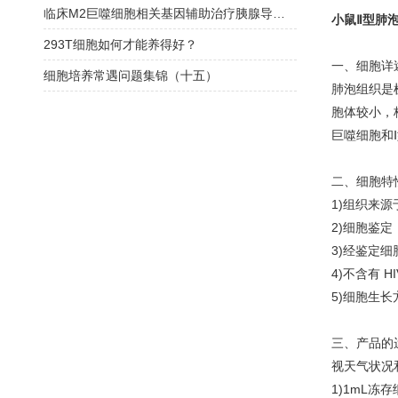
临床M2巨噬细胞相关基因辅助治疗胰腺导管腺癌
小鼠Ⅱ型肺
293T细胞如何才能养得好？
一、细胞详
细胞培养常遇问题集锦（十五）
肺泡组织是
胞体较小，
巨噬细胞和
二、细胞特
1)组织来
2)细胞鉴定
3)经鉴定细
4)不含有 
5)细胞生
三、产品的
视天气状况
1)1mL