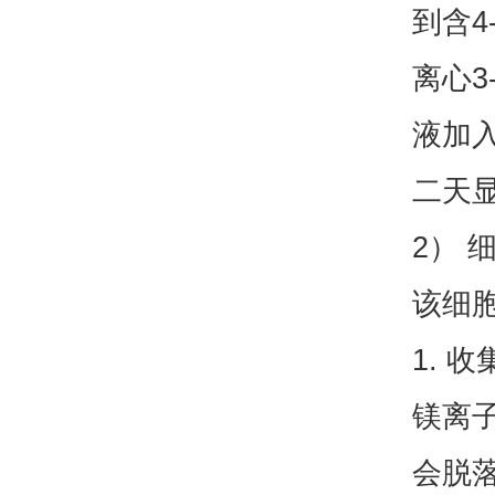
到含4
离心3
液加入
二天
2） 
该细
1.
镁离子
会脱