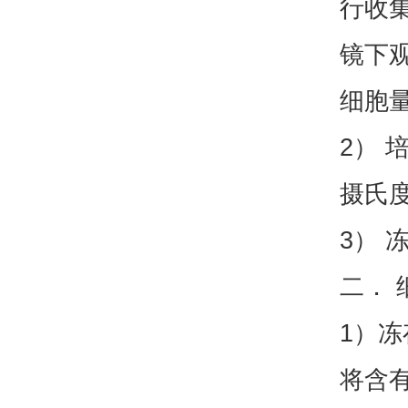
行收集
镜下
细胞
2） 
摄氏度
3） 
二． 
1）
将含有