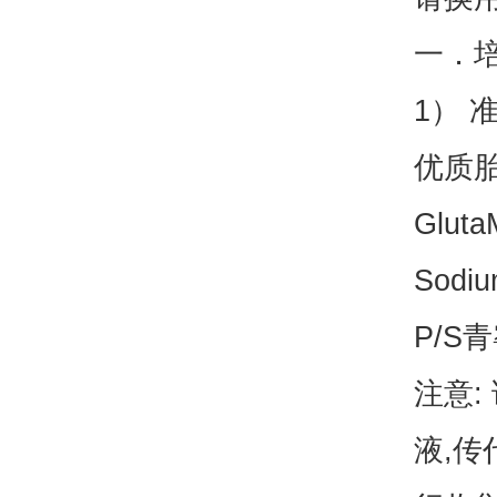
一．
1） 
优
Gl
Sod
P
注意:
液,