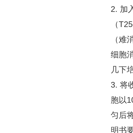
2. 加
（T2
（难
细胞
几下培
3. 
胞以1
匀后将
明书