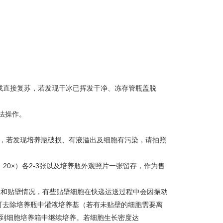
氮或直接复苏，若发现干冰已挥发干净、冻存管瓶盖脱
法操作。
-3h，若发现培养瓶破损、有液溢出及细胞有污染，请拍照
，20×）各2-3张以及培养瓶外观照片一张留存，作为售
生长和贴壁情况，有些贴壁细胞在快递运送过程中会因振动
可去除培养瓶中灌液培养基（若有未贴壁的细胞需要离
，放到细胞培养箱中继续培养。若细胞生长密度达