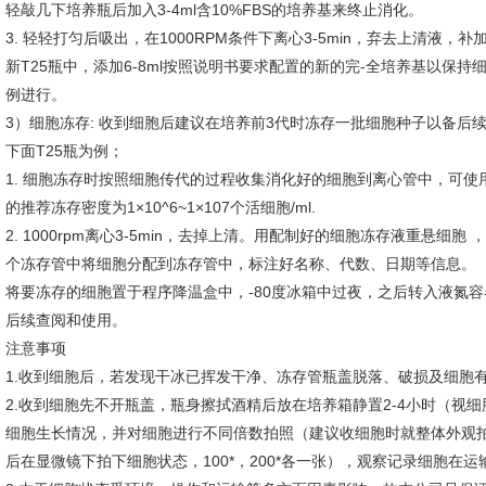
轻敲几下培养瓶后加入3-4ml含10%FBS的培养基来终止消化。
3. 轻轻打匀后吸出，在1000RPM条件下离心3-5min，弃去上清液，
新T25瓶中，添加6-8ml按照说明书要求配置的新的完-全培养基以保持细
例进行。
3）细胞冻存: 收到细胞后建议在培养前3代时冻存一批细胞种子以备后
下面T25瓶为例；
1. 细胞冻存时按照细胞传代的过程收集消化好的细胞到离心管中，可
的推荐冻存密度为1×10^6~1×107个活细胞/ml.
2. 1000rpm离心3-5min，去掉上清。用配制好的细胞冻存液重悬细胞 ，按
个冻存管中将细胞分配到冻存管中，标注好名称、代数、日期等信息。
将要冻存的细胞置于程序降温盒中，-80度冰箱中过夜，之后转入液氮
后续查阅和使用。
注意事项
1.收到细胞后，若发现干冰已挥发干净、冻存管瓶盖脱落、破损及细胞
2.收到细胞先不开瓶盖，瓶身擦拭酒精后放在培养箱静置2-4小时（视
细胞生长情况，并对细胞进行不同倍数拍照（建议收细胞时就整体外观
后在显微镜下拍下细胞状态，100*，200*各一张），观察记录细胞