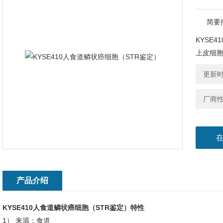
简要
KYSE
上皮细胞
更新时间
厂商
产品介绍
KYSE410人食道鳞状癌细胞（STR鉴定）
特性
1） 来源：食道