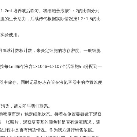
补加1-2mL培养液后吹匀。将细胞悬液按1：2的比例分到
胞的生长活力，后续传代根据实际情况按1:2~1:5的比
续实验使用。
使用血球计数板计数，来决定细胞的冻存密度。一般细胞
每1ml冻存液含1×10^6~1×107个活细胞/ml分配到一
容器中储存。同时记录好冻存管在液氮容器中的位置以便
有污染，请立即与我们联系。
细胞密度而定）稳定细胞状态。接着在倒置显微镜下观察
拍一张照片，观察培养基的颜色和是否有漏液情况，随
在运输过程中是否有污染情况。作为我方进行销售依据。