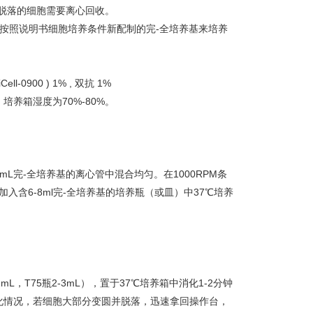
动脱落的细胞需要离心回收。
按照说明书细胞培养条件新配制的完-全培养基来培养
-0900 ) 1% , 双抗 1%
培养箱湿度为70%-80%。
mL完-全培养基的离心管中混合均匀。在1000RPM条
加入含6-8ml完-全培养基的培养瓶（或皿）中37℃培养
瓶1-2mL，T75瓶2-3mL），置于37℃培养箱中消化1-2分钟
化情况，若细胞大部分变圆并脱落，迅速拿回操作台，