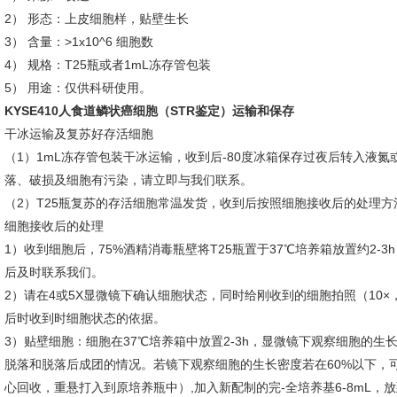
2） 形态：上皮细胞样，贴壁生长
3） 含量：>1x10^6 细胞数
4） 规格：T25瓶或者1mL冻存管包装
5） 用途：仅供科研使用。
KYSE410人食道鳞状癌细胞（STR鉴定）
运输和保存
干冰运输及复苏好存活细胞
（1）1mL冻存管包装干冰运输，收到后-80度冰箱保存过夜后转入液
落、破损及细胞有污染，请立即与我们联系。
（2）T25瓶复苏的存活细胞常温发货，收到后按照细胞接收后的处理方
细胞接收后的处理
1）收到细胞后，75%酒精消毒瓶壁将T25瓶置于37℃培养箱放置约2
后及时联系我们。
2）请在4或5X显微镜下确认细胞状态，同时给刚收到的细胞拍照（10×
后时收到时细胞状态的依据。
3）贴壁细胞：细胞在37℃培养箱中放置2-3h，显微镜下观察细胞的
脱落和脱落后成团的情况。若镜下观察细胞的生长密度若在60%以下，
心回收，重悬打入到原培养瓶中）,加入新配制的完-全培养基6-8mL