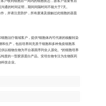
证客户收到细胞后一周内的细胞状态，故客户需要售后
员沟通的时间证明，期间间隔时间不能大于7天。
操作，并请注意防护，所有废液及接触过此细胞的器皿
细胞治疗领域客户，提供*细胞体内可代谢的核酸转染
泛的细胞扩增和生产，包括培养间充质干细胞和多种免疫细胞系
供以植物生物为平台基因序列全人源化、*的细胞培养
响、高纯度的一型胶原蛋白产品。安培生物专注为生物医药
物科技企业。