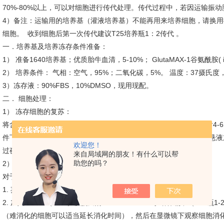
70%-80%以上，可以对细胞进行传代处理。传代过程中，若因运输振
4）备注：运输用的培养基（灌液培养基）不能再用来培养细胞，请换用
细胞。 收到细胞后第一次传代建议T25培养瓶1：2传代 。
一．培养基及培养冻存条件准备：
1） 准备1640培养基；优质胎牛血清，5-10%； GlutaMAX-1谷氨酰胺( iCell
2） 培养条件： 气相：空气，95%；二氧化碳，5%。 温度：37摄氏度，
3）冻存液：90%FBS，10%DMSO，现用现配。
二． 细胞处理：
1） 冻存细胞的复苏：
将含有1mL细胞悬液的冻存管在37℃水浴中迅速摇晃解冻，加入到含4-6
件下离心3-5min，弃去上清液，完-全培养基重悬细胞。然后将细胞悬液
欢迎您！
过夜。第二天显微镜下观察细胞生长情况和细胞密度。
来自局域网的朋友！有什么可以帮
助您的吗？
2） 细胞传代：如果细胞密度达80%-90%，即可进行传代培养。
对于贴壁细胞传代可以参考以下方法：
1. 弃去培养上清，用不含钙、镁离子的PBS润洗细胞1-2次。
2. 加入0.25％（w / v）胰蛋白酶-0.53 mM EDTA于培养瓶中（T25
（难消化的细胞可以适当延长消化时间），然后在显微镜下观察细胞消