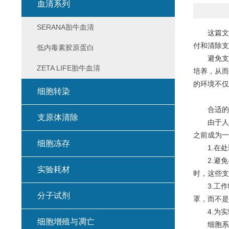
血清系列
SERANA胎牛血清
这篇文
付和清除支
低内毒素胶原蛋白
避免支
ZETA LIFE胎牛血清
培养，从而
的环境不仅
细胞转染
合适的
支原体清除
由于人
之前成为
细胞冻存
1.在
2.避
实验耗材
时，这些支
3.工
分子试剂
罩，而不是
4.为
细胞增殖与凋亡
细胞系