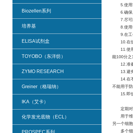
5.使
Biozellen系列
6.确
7.尽
培养基
8.使
9.在
ELISA试剂盒
10.
11.
TOYOBO（东洋纺）
能100分
12.
ZYMO RESEARCH
13.
14.
Greiner（格瑞纳）
不能用于防
15.
IKA（艾卡）
定期对
用于维
化学发光底物（ECL）
另一个细胞
多个细
PROSPEC系列