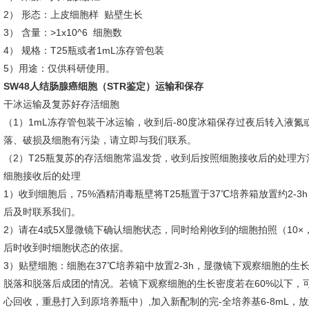
2） 形态：上皮细胞样 贴壁生长
3） 含量：>1x10^6 细胞数
4） 规格：T25瓶或者1mL冻存管包装
5）用途：仅供科研使用。
SW48人结肠腺癌细胞（STR鉴定）
运输和保存
干冰运输及复苏好存活细胞
（1）1mL冻存管包装干冰运输，收到后-80度冰箱保存过夜后转入液
落、破损及细胞有污染，请立即与我们联系。
（2）T25瓶复苏的存活细胞常温发货，收到后按照细胞接收后的处理方
细胞接收后的处理
1）收到细胞后，75%酒精消毒瓶壁将T25瓶置于37℃培养箱放置约2
后及时联系我们。
2）请在4或5X显微镜下确认细胞状态，同时给刚收到的细胞拍照（10×
后时收到时细胞状态的依据。
3）贴壁细胞：细胞在37℃培养箱中放置2-3h，显微镜下观察细胞的
脱落和脱落后成团的情况。若镜下观察细胞的生长密度若在60%以下，
心回收，重悬打入到原培养瓶中）,加入新配制的完-全培养基6-8mL