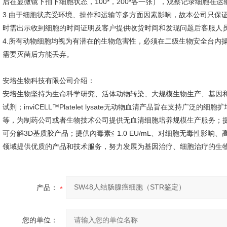
后在显微镜下拍下细胞状态，100*，200*各一张），观察记录细胞
3.由于细胞状态受环境、操作和运输等多方面因素影响，故本公司只保
时需出示收到细胞的时间证明及客户提供收货时间和发现问题后客服人
4.所有动物细胞均视为有潜在的生物危害性，必须在二级生物安全台内
需要灭菌后方能丢弃。
安培生物科技有限公司介绍：
安培生物坚持为生命科学研究、活体动物转染、大规模生物生产、基因和
试剂；inviCELL™Platelet lysate无动物血清产品旨在支持广
等，为制药公司或者生物技术公司提供无血清细胞培养规模生产服务；提
可分解3D基质胶产品；提供內毒素≦ 1.0 EU/mL、对细胞无毒性影
领域提供优质的产品和技术服务，努力发展为基因治疗、细胞治疗的生
产品：
您的单位：