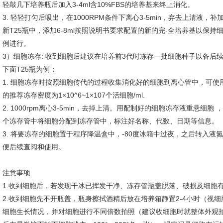
轻敲几下培养瓶后加入3-4ml含10%FBS的培养基来终止消化。
3. 轻轻打匀后吸出，在1000RPM条件下离心3-5min，弃去上清液，
新T25瓶中，添加6-8ml按照说明书要求配置的新的完-全培养基以保持细
例进行。
3）细胞冻存: 收到细胞后建议在培养前3代时冻存一批细胞种子以备后
下面T25瓶为例；
1. 细胞冻存时按照细胞传代的过程收集消化好的细胞到离心管中，可
的推荐冻存密度为1×10^6~1×107个活细胞/ml.
2. 1000rpm离心3-5min，去掉上清。用配制好的细胞冻存液重悬细胞 ，按
个冻存管中将细胞分配到冻存管中，标注好名称、代数、日期等信息。
3. 将要冻存的细胞置于程序降温盒中，-80度冰箱中过夜，之后转入
便后续查阅和使用。
注意事项
1.收到细胞后，若发现干冰已挥发干净、冻存管瓶盖脱落、破损及细胞
2.收到细胞先不开瓶盖，瓶身擦拭酒精后放在培养箱静置2-4小时（视
细胞生长情况，并对细胞进行不同倍数拍照（建议收细胞时就整体外观