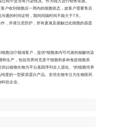
在运输过程中是否有污染情况。作为我方进行销售依据。
证客户收到细胞后一周内的细胞状态，故客户需要售后
员沟通的时间证明，期间间隔时间不能大于7天。
操作，并请注意防护，所有废液及接触过此细胞的器皿
细胞治疗领域客户，提供*细胞体内可代谢的核酸转染
泛的细胞扩增和生产，包括培养间充质干细胞和多种免疫细胞系
供以植物生物为平台基因序列全人源化、*的细胞培养
响、高纯度的一型胶原蛋白产品。安培生物专注为生物医药
物科技企业。