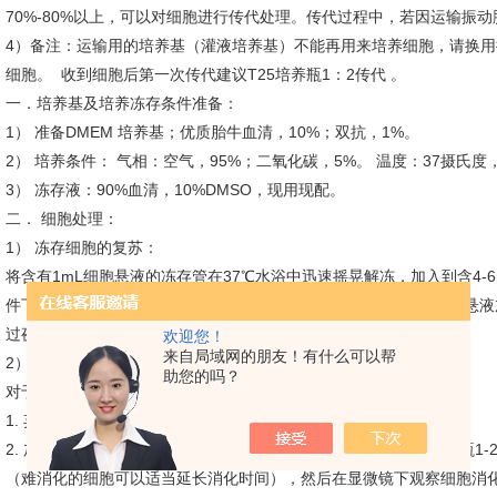
70%-80%以上，可以对细胞进行传代处理。传代过程中，若因运输振
4）备注：运输用的培养基（灌液培养基）不能再用来培养细胞，请换用
细胞。 收到细胞后第一次传代建议T25培养瓶1：2传代 
一．培养基及培养冻存条件准备：
1） 准备DMEM 培养基；优质胎牛血清，10%；双抗，1%。
2） 培养条件： 气相：空气，95%；二氧化碳，5%。 温度：37摄氏度，
3） 冻存液：90%血清，10%DMSO，现用现配。
二． 细胞处理：
1） 冻存细胞的复苏：
将含有1mL细胞悬液的冻存管在37℃水浴中迅速摇晃解冻，加入到含4-6
件下离心3-5min，弃去上清液，完-全培养基重悬细胞。然后将细胞悬液
过夜。第二天显微镜下观察细胞生长情况和细胞密度。
欢迎您！
来自局域网的朋友！有什么可以帮
2） 细胞传代：如果细胞密度达80%-90%，即可进行传代培养。
助您的吗？
对于贴壁细胞传代可以参考以下方法
1. 弃去培养上清，用不含钙、镁离子的PBS润洗细胞1-2次。
2. 加入0.25％（w / v）胰蛋白酶-0.53 mM EDTA于培养瓶中（T25
（难消化的细胞可以适当延长消化时间），然后在显微镜下观察细胞消