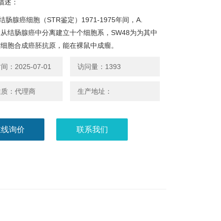
描述：
结肠腺癌细胞（STR鉴定）1971-1975年间，A.
ovitz从结肠腺癌中分离建立十个细胞系，SW48为为其中
该细胞合成癌胚抗原，能在裸鼠中成瘤。
：2025-07-01
访问量：1393
性质：代理商
生产地址：
在线询价
联系我们