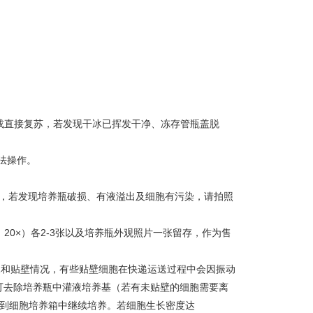
氮或直接复苏，若发现干冰已挥发干净、冻存管瓶盖脱
法操作。
-3h，若发现培养瓶破损、有液溢出及细胞有污染，请拍照
，20×）各2-3张以及培养瓶外观照片一张留存，作为售
生长和贴壁情况，有些贴壁细胞在快递运送过程中会因振动
可去除培养瓶中灌液培养基（若有未贴壁的细胞需要离
，放到细胞培养箱中继续培养。若细胞生长密度达