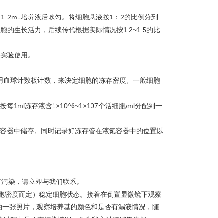
补加1-2mL培养液后吹匀。将细胞悬液按1：2的比例分到
胞的生长活力，后续传代根据实际情况按1:2~1:5的比
续实验使用。
使用血球计数板计数，来决定细胞的冻存密度。一般细胞
每1ml冻存液含1×10^6~1×107个活细胞/ml分配到一
液氮容器中储存。同时记录好冻存管在液氮容器中的位置以
有污染，请立即与我们联系。
细胞密度而定）稳定细胞状态。接着在倒置显微镜下观察
拍一张照片，观察培养基的颜色和是否有漏液情况，随