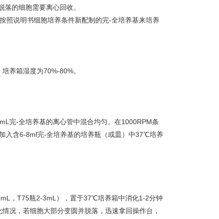
动脱落的细胞需要离心回收。
按照说明书细胞培养条件新配制的完-全培养基来培养
。
培养箱湿度为70%-80%。
mL完-全培养基的离心管中混合均匀。在1000RPM条
加入含6-8ml完-全培养基的培养瓶（或皿）中37℃培养
瓶1-2mL，T75瓶2-3mL），置于37℃培养箱中消化1-2分钟
化情况，若细胞大部分变圆并脱落，迅速拿回操作台，