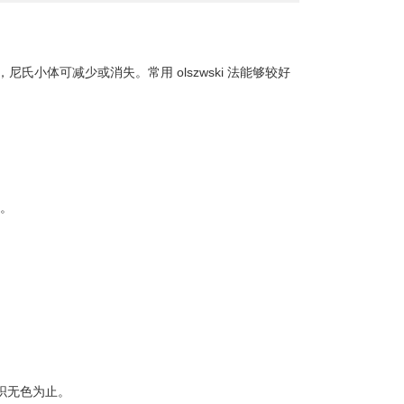
小体可减少或消失。常用 olszwski 法能够较好
l。
组织无色为止。