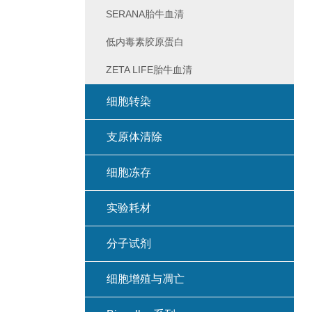
SERANA胎牛血清
低内毒素胶原蛋白
ZETA LIFE胎牛血清
细胞转染
支原体清除
细胞冻存
实验耗材
分子试剂
细胞增殖与凋亡