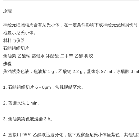
原理
神经元细胞核周含有尼氏小体，在一定条件影响下或神经元受到损伤时，尼氏
地显示尼氏小体。
材料与仪器
石蜡组织切片
焦油紫 乙酸钠 蒸馏水 冰醋酸 二甲苯 乙醇 树胶
步骤
焦油紫染色液：焦油紫 1 g，乙酸钠 2.2 g，蒸馏水 97 ml，冰醋酸 3 m
1. 石蜡组织切片 6～8μm，常规脱蜡至水。
2. 蒸馏水洗 1 min。
3. 焦油紫染色液浸染 3 h。
4. 直接用 95％ 乙醇液迅速分化，镜下观察至尼氏小体呈紫色，其他