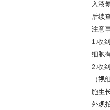
入液
后续
注意
1.
细胞
2.收
（视
胞生
外观