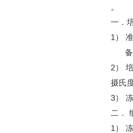
一．
1） 
备注
2） 
摄氏度
3） 
二． 
1） 