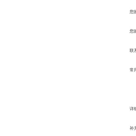
您
您
联
常
详
补