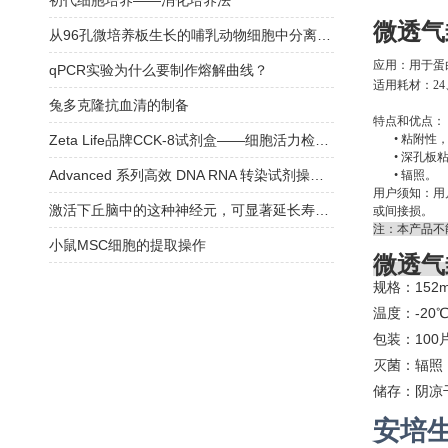
初代细胞培养——消化培养法
微透气
从96孔微培养板生长的哺乳动物细胞中分离DNA
应用：
用于
蛋
qPCR实验为什么要制作熔解曲线？
适用耗材：24
兔多克隆抗血清的制备
特点和优点：
Zeta Life品牌CCK-8试剂盒——细胞活力检测的便捷之选
• 粘附性，
• 深孔板粘
Advanced 系列高效 DNA RNA 转染试剂操作说明
• 辐照。
用户须知：用
激活下丘脑中的这种神经元，可显著延长寿命、减缓衰老
或间接损。
注：本产品不
小鼠MSC细胞的提取操作
微透气
规格：152m
温度：-20℃
包装：100
灭菌：辐照
储存：阴凉
安培