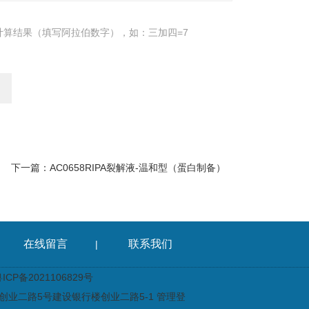
计算结果（填写阿拉伯数字），如：三加四=7
下一篇：
AC0658RIPA裂解液-温和型（蛋白制备）
在线留言
联系我们
|
CP备2021106829号
业二路5号建设银行楼创业二路5-1
管理登