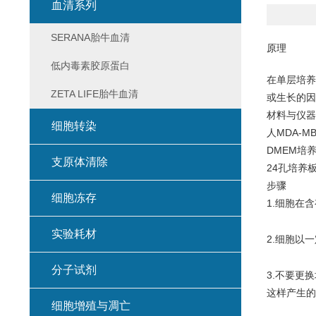
血清系列
SERANA胎牛血清
原理
低内毒素胶原蛋白
在单层培养
ZETA LIFE胎牛血清
或生长的因
材料与仪器
细胞转染
人MDA-MB
DMEM培养
支原体清除
24孔培养
步骤
细胞冻存
1.细胞在含
实验耗材
2.细胞以
分子试剂
3.不要更
这样产生的
细胞增殖与凋亡