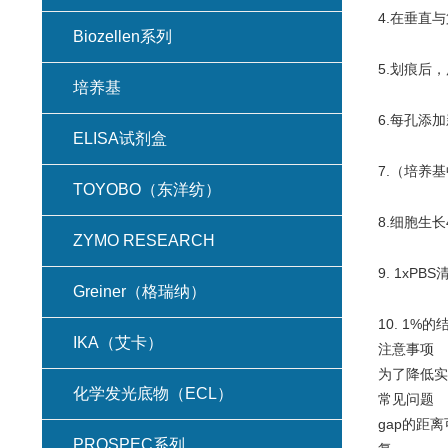
4.在垂直
Biozellen系列
5.划痕后
培养基
6.每孔添
ELISA试剂盒
7.（培养
TOYOBO（东洋纺）
8.细胞生
ZYMO RESEARCH
9. 1xP
Greiner（格瑞纳）
10. 1%
IKA（艾卡）
注意事项
为了降低实
化学发光底物（ECL）
常见问题
gap的距
PROSPEC系列