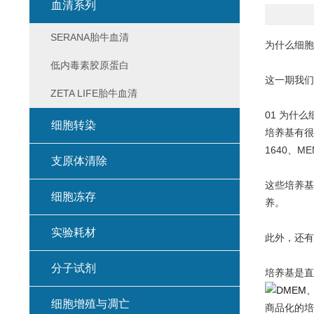
血清系列
SERANA胎牛血清
为什么细胞
低内毒素胶原蛋白
这一期我们
ZETA LIFE胎牛血清
01 为什
细胞转染
培养基有很
1640、M
支原体清除
这些培养基
细胞冻存
养。
实验耗材
此外，还有
分子试剂
培养基是直
细胞增殖与凋亡
商品化的培