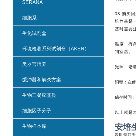
SERANA
03 购买
细胞系
培养基是
基时需要
生化试剂盒
温度：有
环境检测系列试剂盒（AKEN）
到室温。
类器官培养
光照：培
缓冲器和解决方案
消毒：在使
生物三凝胶基质
储存时间：
细胞因子分子
以上就是
安培
生物样本库
深圳
/湛江