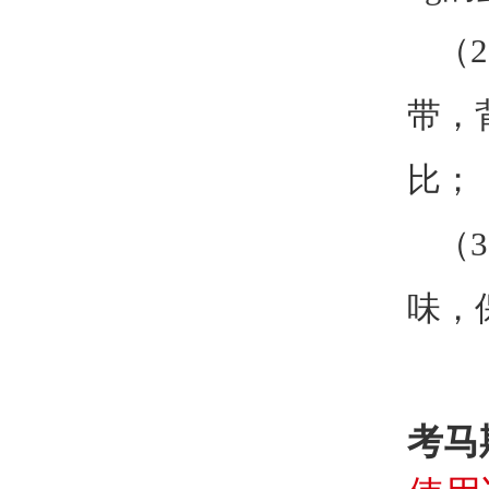
（
带，
比；
（
味，
考马