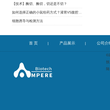
【技术】酶切、酶切，切还是不切？
如何选择正确的小鼠给药方式？灌胃VS腹腔VS静脉注射？
细胞诱导与检测方法
首 页
产品展示
公司介
|
|
©
技
陆