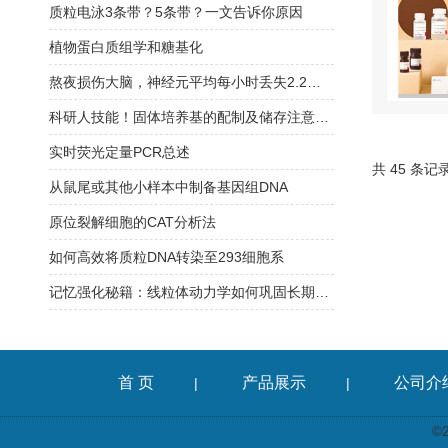
质粒电泳3条带？5条带？一文告诉你原因
植物蛋白质组学和糖基化
熬夜损伤大脑，神经元平均每小时丢失2.2个突触
科研人技能！固体培养基的配制及储存注意事项
实时荧光定量PCR总述
共 45 条记
从鼠尾或其他小样本中制备基因组DNA
原位裂解细胞的CAT分析法
如何高效将质粒DNA转染至293细胞系
记忆强化秘籍：线粒体动力学如何巩固长期记忆
首 页
产品展示
公司介
|
|
©