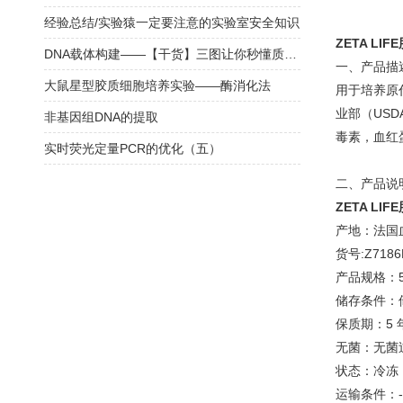
经验总结/实验猿一定要注意的实验室安全知识
ZETA LI
DNA载体构建——【干货】三图让你秒懂质粒图谱
一、产品描
大鼠星型胶质细胞培养实验——酶消化法
用于培养原代
业部（US
非基因组DNA的提取
毒素，血红
实时荧光定量PCR的优化（五）
二、产品说
ZETA LI
产地：法国
货号:Z7186
产品规格：5
储存条件：储
保质期：5 
无菌：无菌
状态：冷冻
运输条件：-