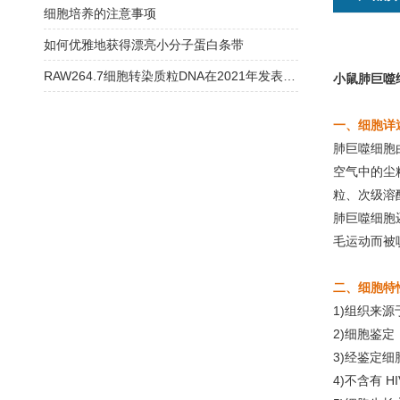
细胞培养的注意事项
如何优雅地获得漂亮小分子蛋白条带
RAW264.7细胞转染质粒DNA在2021年发表文章中的经验总结
小鼠肺巨噬
一、细胞详
肺巨噬细胞
空气中的尘
粒、次级溶
肺巨噬细胞
毛运动而被
二、细胞特
1)组织来
2)细胞鉴定
3)经鉴定细
4)不含有 