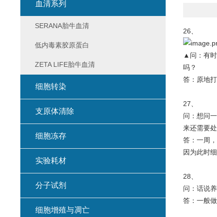
血清系列
SERANA胎牛血清
26、
低内毒素胶原蛋白
▲问：有时
ZETA LIFE胎牛血清
吗？
答：原地打
细胞转染
27、
支原体清除
问：想问一
来还需要处
细胞冻存
答：一周，
因为此时细
实验耗材
28、
分子试剂
问：话说养
答：一般做
细胞增殖与凋亡