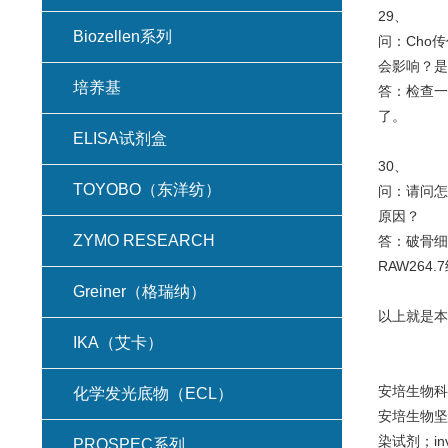
29、
Biozellen系列
问：Cho
会影响？是
培养基
答：检查一
了。
ELISA试剂盒
30、
TOYOBO（东洋纺）
问：请问怎
原因？
ZYMO RESEARCH
答：破骨细
RAW26
Greiner（格瑞纳）
以上就是本
IKA（艾卡）
安培生物科
化学发光底物（ECL）
安培生物坚
染试剂；in
PROSPEC系列