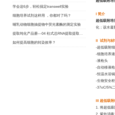
超低吸附培养
学会这6步，轻松搞定transwell实验
I 简介
细胞培养试剂这样用 ，你都对了吗？
超低吸附培养
哺乳动物细胞抽提物中荧光素酶的测定实验
化；该水凝
提取纯化产品册---04 柱式总RNA提取提取产品（RC201、RC411、RC401）
II 试剂与材
如何提高细胞的转染效率？
-超
-细胞培养液
-液枪头
-自动移液枪
-恒
-生物安全柜
-37oC/5
III 超低
1. 将超
2. 紫外消