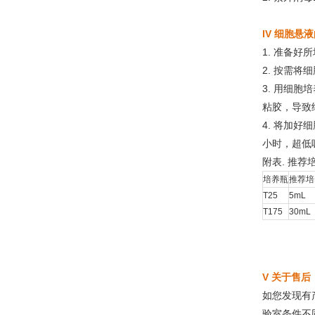
IV 细胞悬
1. 准备好
2. 按需
3. 用细
粘胶，导致
4. 将加好
小时，超低
附表. 推荐
培养瓶
推荐培
T25
5mL
T175
30mL
V 关于售后
如您发现有
验室条件不