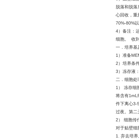
脱落和脱落
心回收，重
70%-8
4）备注：
细胞。 收到
一．培养基
1）准备ME
2）培养条件
3）冻存液：
二．细胞处
1） 冻存细
将含有1mL
件下离心3-
过夜。第二
2） 细胞传
对于贴壁细
1. 弃去培