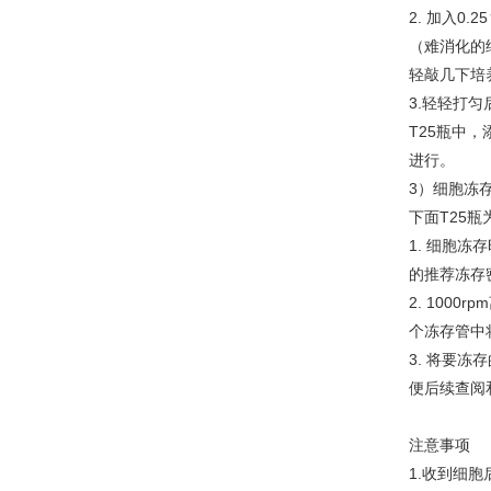
2. 加入0.
（难消化的
轻敲几下培养
3.轻轻打匀
T25瓶中，
进行。
3）细胞冻
下面T25瓶
1. 细胞
的推荐冻存密度
2. 1000
个冻存管中
3. 将要
便后续查阅
注意事项
1.收到细