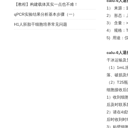
calu-6
【教程】构建载体其实一点也不难！
1） 来源：
qPCR实验结果分析基本步骤（一）
2） 形态：
3） 含量：>
H1人胚胎干细胞培养常见问题
4） 规格：
5) 用途：
calu-6
干冰运输及
（1）1m
落、破损及
（2）T2
细胞接收后
1）收到细
后及时联系
2）请在4
后时收到时
3）贴壁细