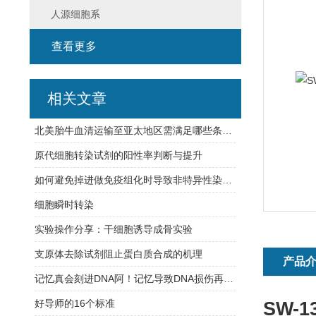
人源细胞系
查看更多
相关文章
北美胎牛血清运输至亚太地区需满足哪些条件？
原代细胞转染试剂的阳性率判断与提升
如何避免掉进做免疫组化时导致非特异性染色的八大坑？
细胞瞬时转染
实验操作分享：干细胞诱导成骨实验
支原体去除试剂阻止蛋白质合成的机理
产品
记忆真会刻进DNA阿！记忆导致DNA损伤再修复，难怪学习【烧脑】
好导师的16个标准
SW-