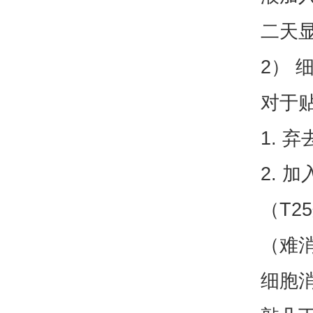
二天
2） 
对于
1. 
2. 加
（T2
（难
细胞