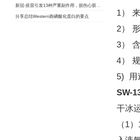
新冠-疫苗引发13种严重副作用，损伤心脏和神经！接种后身体被毁，永获赔偿
1） 
分享总结Western跑磷酸化蛋白的要点
2） 
3） 
4） 
5) 
SW-
干冰
（1）