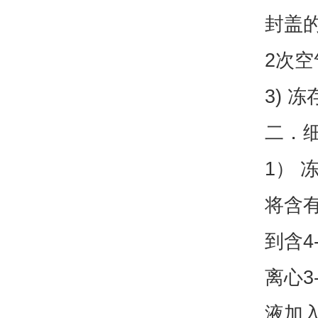
封盖的
2次空
3) 
二．
1） 
将含有
到含4
离心3
液加入