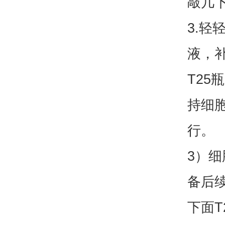
敲几下
3.轻
液，补
T25
持细胞
行。
3）细
备后
下面T