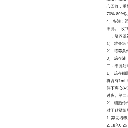
心回收，重
70%-8
4）备注：
细胞。 收到
一．培养基
1） 准备1
2） 培养条
3） 冻存液
二．细胞处
1） 冻存细
将含有1mL
件下离心3-
过夜。第二
2） 细胞传
对于贴壁细
1. 弃去培
2. 加入0.