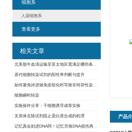
细胞系
人源细胞系
查看更多
相关文章
北美胎牛血清运输至亚太地区需满足哪些条件？
原代细胞转染试剂的阳性率判断与提升
如何避免掉进做免疫组化时导致非特异性染色的八大坑？
细胞瞬时转染
实验操作分享：干细胞诱导成骨实验
支原体去除试剂阻止蛋白质合成的机理
产品
记忆真会刻进DNA阿！记忆导致DNA损伤再修复，难怪学习【烧脑】