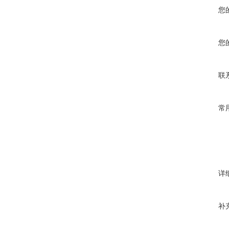
您
您
联
常
详
补