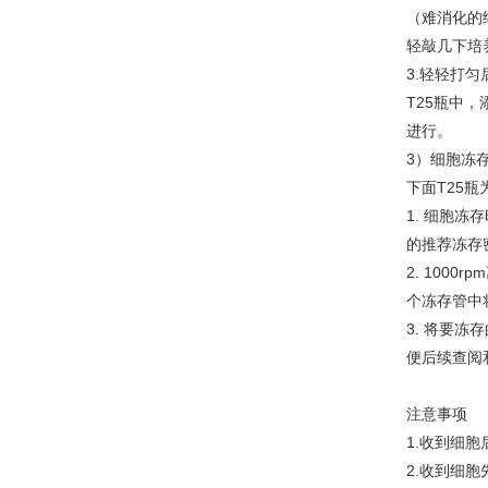
（难消化的
轻敲几下培养
3.轻轻打匀
T25瓶中，
进行。
3）细胞冻
下面T25瓶
1. 细胞
的推荐冻存密度
2. 1000
个冻存管中
3. 将要
便后续查阅
注意事项
1.收到细
2.收到细