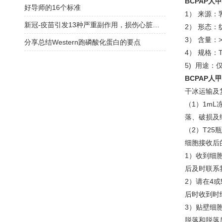
BCPAP
好导师的16个标准
1） 来源
新冠-疫苗引发13种严重副作用，损伤心脏和神经！接种后身体被毁，永获赔偿
2） 形态
3） 含量：>
分享总结Western跑磷酸化蛋白的要点
4） 规格：
5) 用途：
BCPAP
干冰运输及
（1）1m
落、破损及
（2）T2
细胞接收后
1）收到细
后及时联系
2）请在4
后时收到时
3）贴壁细
脱落和脱落