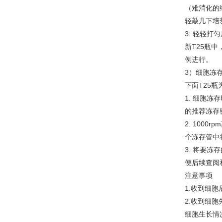
（难消化的
轻敲几下培养
3. 轻轻打
新T25瓶中
例进行。
3）细胞冻
下面T25瓶
1. 细胞
的推荐冻存密度
2. 1000
个冻存管中
3. 将要
便后续查阅
注意事项
1.收到细
2.收到细
细胞生长情