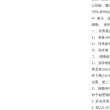
心回收，重
70%-8
4）备注：
细胞。 
一．培养基
1） 准备1
2） 培养条
3） 冻存液
二． 细胞
1） 冻存细
将含有1mL
件下离心3-
过夜。第二
2） 细胞传
对于贴壁细
1. 弃去培
2. 加入0.