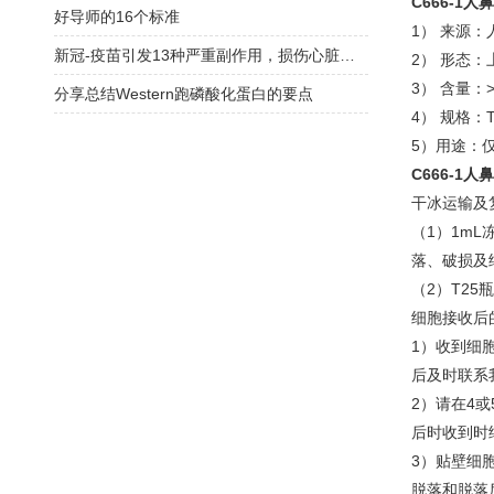
C666-1
好导师的16个标准
1） 来源
新冠-疫苗引发13种严重副作用，损伤心脏和神经！接种后身体被毁，永获赔偿
2） 形态
3） 含量：>
分享总结Western跑磷酸化蛋白的要点
4） 规格：
5）用途：
C666-1
干冰运输及
（1）1m
落、破损及
（2）T2
细胞接收后
1）收到细
后及时联系
2）请在4
后时收到时
3）贴壁细
脱落和脱落