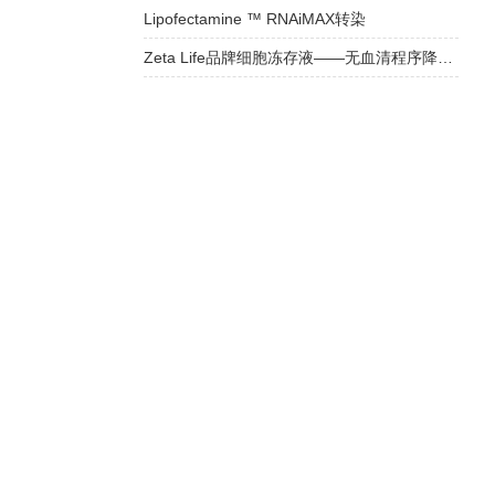
Lipofectamine ™ RNAiMAX转染
Zeta Life品牌细胞冻存液——无血清程序降温，守护细胞活力