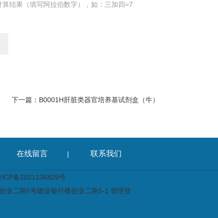
计算结果（填写阿拉伯数字），如：三加四=7
下一篇：
B0001H肝脏类器官培养基试剂盒（牛）
在线留言
联系我们
|
CP备2021106829号
业二路5号建设银行楼创业二路5-1
管理登