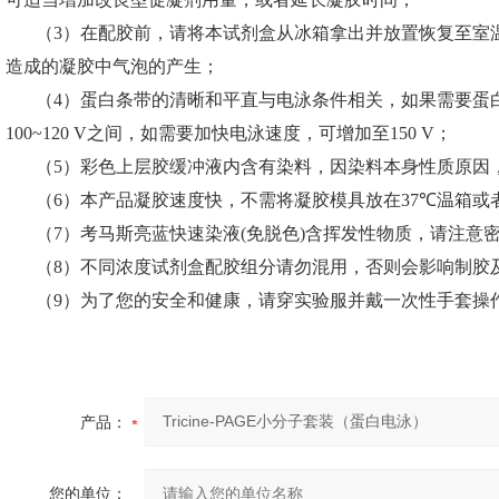
（3）
在配胶前，请将本试剂盒从冰箱拿出并放置恢复至室
造成的凝胶中气泡的产生；
（4）
蛋白条带的清晰和平直与电泳条件相关，如果需要蛋
100~120 V
之间，如需要加快电泳速度，可增加至
150 V；
（5）
彩色上层胶缓冲液内含有染料，因染料本身性质原因
（6）
本产品凝胶速度快，不需将凝胶模具放在
37℃
温箱或
（7）
考马斯亮蓝快速染液
(
免脱色)含挥发性物质，请注意
（8）
不同浓度试剂盒配胶组分请勿混用，否则会影响制胶
（9）
为了您的安全和健康，请穿实验服并戴一次性手套操
产品：
您的单位：