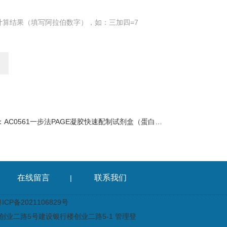
计算结果（填写阿拉伯数字），如：三加四=7
：
AC0561一步法PAGE凝胶快速配制试剂盒（蛋白电泳）
在线留言
联系我们
|
CP备2021106829号
业二路5号建设银行楼创业二路5-1
管理登