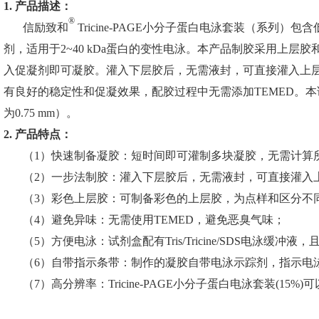
1.
产品描述
：
®
信励致和
Tricine-PAGE小分子蛋白电泳套装（系列
剂，适用于2~40 kDa蛋白的变性电泳。本产品制胶采用上
入促凝剂即可凝胶。灌入下层胶后，无需液封，可直接灌入上
有良好的稳定性和促凝效果，配胶过程中无需添加TEMED。本试剂
为0.75 mm）。
2.
产品特点
：
（1）快速制备凝胶：短时间即可灌制多块凝胶，无需计算
（2）一步法制胶：灌入下层胶后，无需液封，可直接灌入
（3）彩色上层胶：可制备彩色的上层胶，为点样和区分不
（4）避免异味：无需使用TEMED，避免恶臭气味；
（5）方便电泳：试剂盒配有Tris/Tricine/SDS电泳缓
（6）自带指示条带：制作的凝胶自带电泳示踪剂，指示电
（7）
高分辨率：Tricine-PAGE小分子蛋白电泳套装(15%)