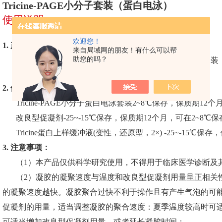
Tricine-PAGE小分子套装（蛋白电泳）
使用说明
欢迎您！
1.
产品组分：
来自局域网的朋友！有什么可以帮
助您的吗？
2.
储运条件：
Tricine-PAGE小分子蛋白电泳套装2~8℃保存，保质期12个
改良型促凝剂-25~-15℃保存，保质期12个月，可在2~8℃保存
Tricine蛋白上样缓冲液(变性，还原型，2×) -25~-15℃保存
3.
注意事项：
（1）
本产品仅供科学研究使用，不得用于临床医学诊断及
（2）
凝胶的凝聚速度与温度和改良型促凝剂用量呈正相关
的凝聚速度越快。凝胶聚合过快不利于操作且有产生气泡的可
促凝剂的用量，适当调整凝胶的聚合速度：夏季温度较高时可
可适当增加改良型促凝剂用量，或者延长凝胶时间；