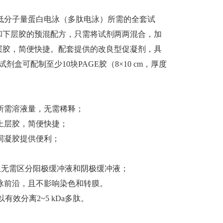
）包含低分子量蛋白电泳（多肽电泳）所需的全套试
层胶和下层胶的预混配方，只需将试剂两两混合，加
层胶，简便快捷。配套提供的改良型促凝剂，具
盒可配制至少10块PAGE胶（8×10 cm，厚度
所需溶液量，无需稀释；
上层胶，简便快捷；
同凝胶提供便利；
冲液，且无需区分阳极缓冲液和阴极缓冲液；
泳前沿，且不影响染色和转膜。
可以有效分离2
~
5 kDa多肽。