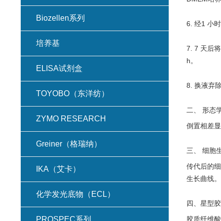
Biozellen系列
6. 经1
培养基
7. 7 天
h。
ELISA试剂盒
8. 换液弃
TOYOBO（东洋纺）
二、 形态
ZYMO RESEARCH
倒置相差显
Greiner（格瑞纳）
三、 细胞
传代后的细胞
IKA（艾卡）
生长曲线。
化学发光底物（ECL）
四、星型胶
PROSPEC系列
胶质纤维酸