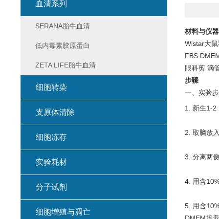
血清系列
SERANA胎牛血清
材料与仪器
Wistar大
低内毒素胶原蛋白
FBS DME
ZETA LIFE胎牛血清
眼科剪 滴管
步骤
细胞转染
一、实验步
1. 新生1
支原体清除
2. 取脑放
细胞冻存
3. 分离两
实验耗材
4. 用含10
分子试剂
5. 用含1
细胞增殖与凋亡
DMEM培养