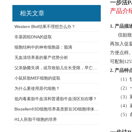
一步法P
产品介
相关文章
1.
产品描
Western Blot结果不理想怎么办？
信励致
非基因组DNA的提取
再加入促
细胞结构中的神奇细胞器：脂滴
方便点样
无血清培养基的量产优势分析
可配制125
父亲肠菌失调，或导致胎儿生长受限，早亡风险大增
2.
产品特
小鼠胚胎MEF细胞的提取
（1）
（2）
为什么要使用原代细胞？
（3）
低内毒素胎牛血清和普通胎牛血清区别在哪？
（4）
Biozellen®3D细胞培养基质胶在3D细胞球体培养试验
（5）
H1人胚胎干细胞的培养