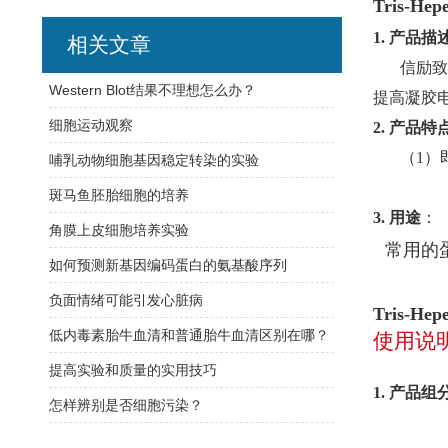
Tris-H
1.
产品描
相关文章
信励致
Western Blot结果不理想怎么办？
提高凝胶
细胞运动观察
2.
产品特
（1）
哺乳动物细胞基因稳定转染的实验
斑马鱼胚胎细胞的培养
3.
用途
：
角膜上皮细胞培养实验
常用的
如何预测新基因编码蛋白的氨基酸序列
负面情绪可能引发心脏病
Tris-H
低内毒素胎牛血清和普通胎牛血清区别在哪？
使用说
提高实验和质量的实用技巧
1.
产品组
怎样辨别是否细胞污染？