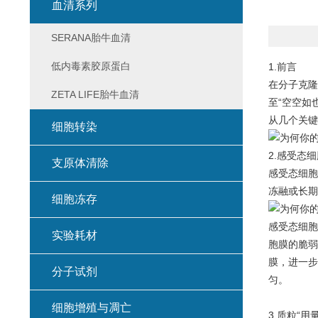
血清系列
SERANA胎牛血清
低内毒素胶原蛋白
1.前言
在分子克隆
ZETA LIFE胎牛血清
至“空空如
从几个关键
细胞转染
2.感受态细
支原体清除
感受态细胞
冻融或长期
细胞冻存
感受态细胞
实验耗材
胞膜的脆弱
膜，进一步
分子试剂
匀。
细胞增殖与凋亡
3 质粒“