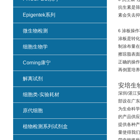
抗生素是筛
Epigentek系列
素会失去抑
微生物检测
6 涂板操作
涂板是转化
制涂布量在
细胞生物学
擦琼脂表面
正确的操作
Corning康宁
再倒置培养
解离试剂
安培生
深圳/湛江
细胞类-实验耗材
部设在广东
为生命科学
原代细胞
的产品供应
提供各种产
植物检测系列试剂盒
量使得我们