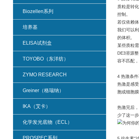
质粒是转化
Biozellen系列
控制。
若仅依赖体
培养基
我们可以利
的体积。
ELISA试剂盒
某些质粒需
DE3溶源
TOYOBO（东洋纺）
容不匹配，
ZYMO RESEARCH
4 热激条件
热激是感受
Greiner（格瑞纳）
胞或细胞膜
IKA（艾卡）
热激完后，
少了这一步
化学发光底物（ECL）
PROSPEC系列
5 抗生素“