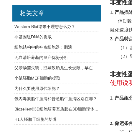
非变性蛋
相关文章
1.
产品描
信励致
Western Blot结果不理想怎么办？
融化速度
非基因组DNA的提取
2.
产品特
细胞结构中的神奇细胞器：脂滴
（1）
（2）
无血清培养基的量产优势分析
父亲肠菌失调，或导致胎儿生长受限，早亡风险大增
非变性蛋
小鼠胚胎MEF细胞的提取
使用说
为什么要使用原代细胞？
1.
产品组
低内毒素胎牛血清和普通胎牛血清区别在哪？
Biozellen®3D细胞培养基质胶在3D细胞球体培养试验
H1人胚胎干细胞的培养
2.
储运条