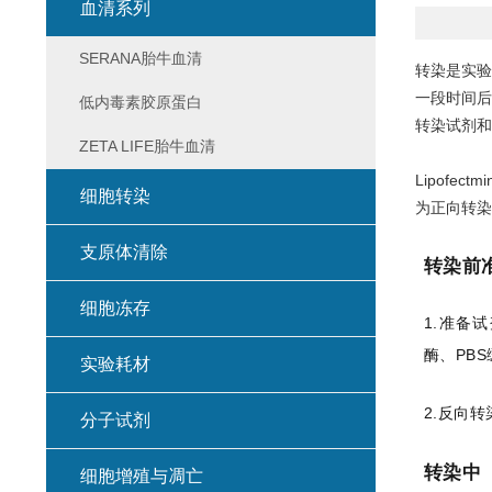
血清系列
SERANA胎牛血清
转染是实验
一段时间后
低内毒素胶原蛋白
转染试剂和不
ZETA LIFE胎牛血清
Lipofe
细胞转染
为正向转染
支原体清除
转染前
细胞冻存
1.准备试
酶、PB
实验耗材
2.反向转
分子试剂
转染中
细胞增殖与凋亡