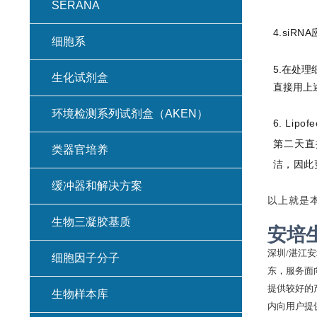
SERANA
4.siRN
细胞系
5.在处
生化试剂盒
直接用上
环境检测系列试剂盒（AKEN）
6. Li
第二天直
类器官培养
洁，因此
缓冲器和解决方案
以上就是
生物三凝胶基质
安培
深圳
/湛江
细胞因子分子
东，服务面
提供较好的
生物样本库
内向用户提