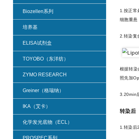
1.按正
Biozellen系列
细胞重悬
培养基
2.转染
ELISA试剂盒
TOYOBO（东洋纺）
根据转染的
ZYMO RESEARCH
照先加Op
Greiner（格瑞纳）
3.20
IKA（艾卡）
转染后
化学发光底物（ECL）
1.转染
PROSPEC系列