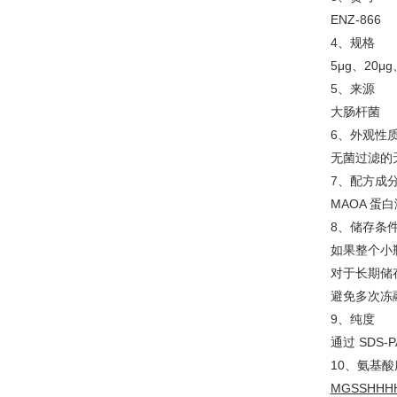
ENZ-866
4、规格
5μg、20μg
5、来源
大肠杆菌
6、外观性
无菌过滤的
7、配方成
MAOA 蛋白溶液
8、储存条
如果整个小瓶
对于长期储存
避免多次冻
9、纯度
通过 SDS-
10、氨基酸
MGSSHHHH