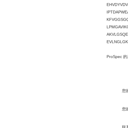
EHVDYVDV
IPTDAPWE
KFVGGSGQ
LPMGAVIK
AKVLGSQE
EVLNGLGK
ProSp
您
您
联