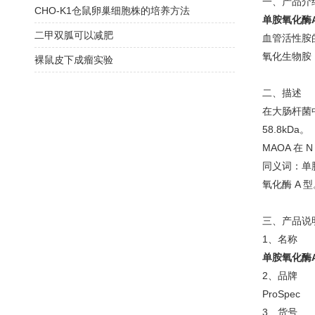
一、产品介
CHO-K1仓鼠卵巢细胞株的培养方法
单胺氧化酶
二甲双胍可以减肥
血管活性胺的
氧化生物胺，例
裸鼠皮下成瘤实验
二、描述
在大肠杆菌中产
58.8kDa。
MAOA 在
同义词：单胺氧
氧化酶 A 型
三、产品说
1、名称
单胺氧化酶
2、品牌
ProSpec
3、货号