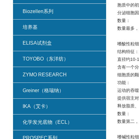
胞质中的初
Biozellen系列
分泌细胞因
数量：
培养基
数量最多
ELISA试剂盒
嗜酸性粒细
结构特征：
TOYOBO（东洋纺）
直径约10-1
含有一个分
ZYMO RESEARCH
细胞质的颗
功能：
Greiner（格瑞纳）
运动的吞噬
提供宿主对
释放脂质、
IKA（艾卡）
数量：
数量第
化学发光底物（ECL）
嗜碱性粒细
PROSPEC系列