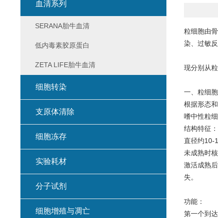
血清系列
SERANA胎牛血清
粒细胞由骨
染、过敏反
低内毒素胶原蛋白
ZETA LIFE胎牛血清
现分别从粒
细胞转染
一、粒细胞
根据形态和
支原体清除
嗜中性粒细
结构特征：
细胞冻存
直径约10-1
未成熟时核
实验耗材
激活成熟后
失。
分子试剂
功能：
细胞增殖与凋亡
第一个到达