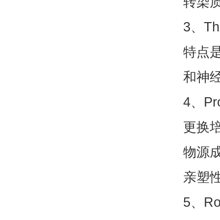
转染质
3、T
特点
和神
4、P
更换
物源
亲塑
5、R