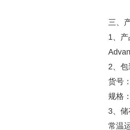
三、
1、产
Advan
2、包
货号：A
规格：0
3、储
常温