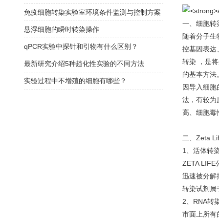
免疫细胞转染实验室环境条件监测与控制方案
一、细胞转
悬浮细胞的瞬时转染操作
随着分子生
qPCR实验中探针和引物有什么区别？
控基因表达
转染 ，是
最新研究介绍5种趋化性实验的不同方法
的基本方法
实验过程中不增殖的细胞有哪些？
因导入细胞
法，有较为
高、细胞毒
二、Zeta Li
1、活体转
ZETA LIF
迅速被分解掉
转染试剂属
2、RNA转
市面上所有的