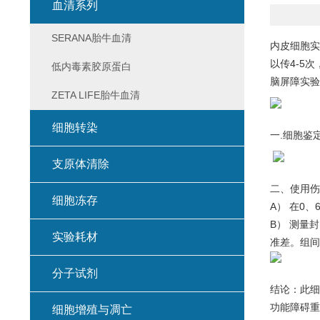
血清系列
SERANA胎牛血清
内皮细胞实
以传4-5
低内毒素胶原蛋白
脑屏障实验
ZETA LIFE胎牛血清
细胞转染
一.细胞鉴
支原体清除
二、使用伤
细胞冻存
A） 在0
B） 测量
实验耗材
准差。组间
分子试剂
结论：此细
功能障碍重
细胞增殖与凋亡