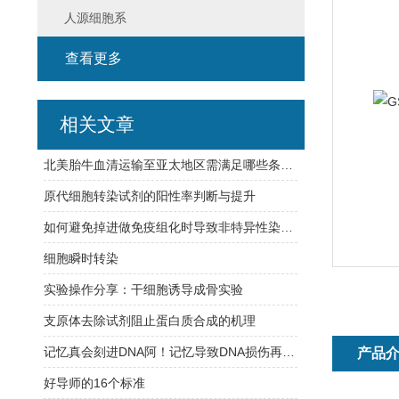
人源细胞系
查看更多
相关文章
北美胎牛血清运输至亚太地区需满足哪些条件？
原代细胞转染试剂的阳性率判断与提升
如何避免掉进做免疫组化时导致非特异性染色的八大坑？
细胞瞬时转染
实验操作分享：干细胞诱导成骨实验
支原体去除试剂阻止蛋白质合成的机理
记忆真会刻进DNA阿！记忆导致DNA损伤再修复，难怪学习【烧脑】
产品
好导师的16个标准