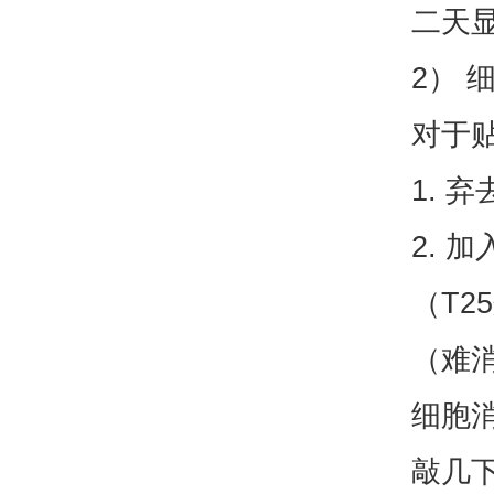
二天
2） 
对于
1. 
2. 加
（T2
（难
细胞
敲几下