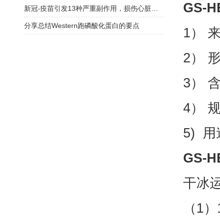
GS-
新冠-疫苗引发13种严重副作用，损伤心脏和神经！接种后身体被毁，永获赔偿
分享总结Western跑磷酸化蛋白的要点
1） 
2） 
3） 
4） 
5) 
GS-
干冰
（1）