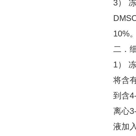
3） 
DMS
10%
二．
1） 
将含有
到含4
离心3
液加入