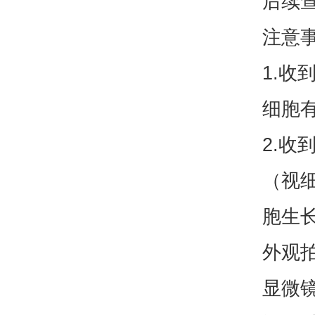
后续
注意
1.
细胞
2.收
（视
胞生
外观
显微镜