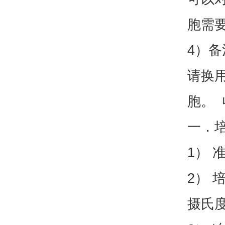
胞需
4）
请换
胞。 
一．
1） 
2） 
摄氏度