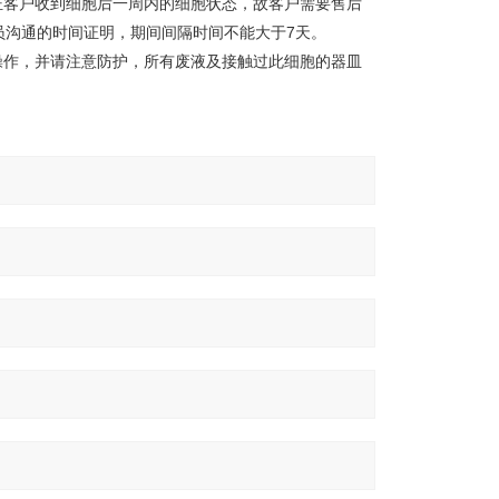
证客户收到细胞后一周内的细胞状态，故客户需要售后
员沟通的时间证明，期间间隔时间不能大于7天。
操作，并请注意防护，所有废液及接触过此细胞的器皿