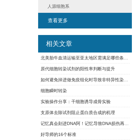
人源细胞系
查看更多
相关文章
北美胎牛血清运输至亚太地区需满足哪些条件？
原代细胞转染试剂的阳性率判断与提升
如何避免掉进做免疫组化时导致非特异性染色的八大坑？
细胞瞬时转染
实验操作分享：干细胞诱导成骨实验
支原体去除试剂阻止蛋白质合成的机理
记忆真会刻进DNA阿！记忆导致DNA损伤再修复，难怪学习【烧脑】
好导师的16个标准