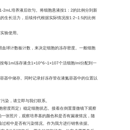
加1-2mL培养液后吹匀。将细胞悬液按1：2的比例分到新
的生长活力，后续传代根据实际情况按1:2~1:5的比例
续实验使用。
使用血球计数板计数，来决定细胞的冻存密度。一般细胞
每1ml冻存液含1×10^6~1×107个活细胞/ml分配到一
液氮容器中储存。同时记录好冻存管在液氮容器中的位置以
有污染，请立即与我们联系。
细胞密度而定）稳定细胞状态。接着在倒置显微镜下观察
拍一张照片，观察培养基的颜色和是否有漏液情况，随
在运输过程中是否有污染情况。作为我方进行销售依据。