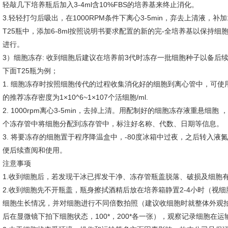
轻敲几下培养瓶后加入3-4ml含10%FBS的培养基来终止消化。
3.轻轻打匀后吸出，在1000RPM条件下离心3-5min，弃去上清液，补
T25瓶中，添加6-8ml按照说明书要求配置的新的完-全培养基以保持细胞
进行。
3）细胞冻存: 收到细胞后建议在培养前3代时冻存一批细胞种子以备后
下面T25瓶为例；
1. 细胞冻存时按照细胞传代的过程收集消化好的细胞到离心管中，可
的推荐冻存密度为1×10^6~1×107个活细胞/ml.
2. 1000rpm离心3-5min，去掉上清。用配制好的细胞冻存液重悬细胞 ，按
个冻存管中将细胞分配到冻存管中，标注好名称、代数、日期等信息。
3. 将要冻存的细胞置于程序降温盒中，-80度冰箱中过夜，之后转入
便后续查阅和使用。
注意事项
1.收到细胞后，若发现干冰已挥发干净、冻存管瓶盖脱落、破损及细胞
2.收到细胞先不开瓶盖，瓶身擦拭酒精后放在培养箱静置2-4小时（视
细胞生长情况，并对细胞进行不同倍数拍照（建议收细胞时就整体外观
后在显微镜下拍下细胞状态，100*，200*各一张），观察记录细胞