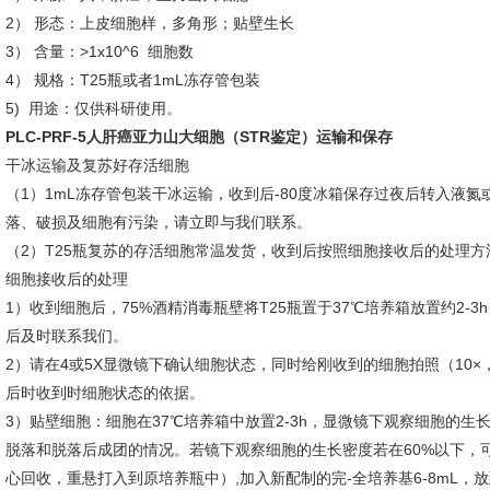
2） 形态：上皮细胞样，多角形；贴壁生长
3） 含量：>1x10^6 细胞数
4） 规格：T25瓶或者1mL冻存管包装
5) 用途：仅供科研使用。
PLC-PRF-5人肝癌亚力山大细胞（STR鉴定）
运输和保存
干冰运输及复苏好存活细胞
（1）1mL冻存管包装干冰运输，收到后-80度冰箱保存过夜后转入液
落、破损及细胞有污染，请立即与我们联系。
（2）T25瓶复苏的存活细胞常温发货，收到后按照细胞接收后的处理方
细胞接收后的处理
1）收到细胞后，75%酒精消毒瓶壁将T25瓶置于37℃培养箱放置约2
后及时联系我们。
2）请在4或5X显微镜下确认细胞状态，同时给刚收到的细胞拍照（10×
后时收到时细胞状态的依据。
3）贴壁细胞：细胞在37℃培养箱中放置2-3h，显微镜下观察细胞的
脱落和脱落后成团的情况。若镜下观察细胞的生长密度若在60%以下，
心回收，重悬打入到原培养瓶中）,加入新配制的完-全培养基6-8mL