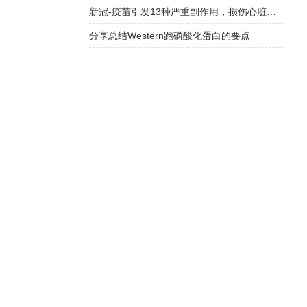
新冠-疫苗引发13种严重副作用，损伤心脏和神经！接种后身体被毁，永获赔偿
分享总结Western跑磷酸化蛋白的要点