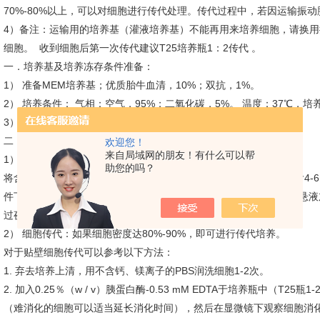
70%-80%以上，可以对细胞进行传代处理。传代过程中，若因运输振
4）备注：运输用的培养基（灌液培养基）不能再用来培养细胞，请换用
细胞。 收到细胞后第一次传代建议T25培养瓶1：2传代 。
一．培养基及培养冻存条件准备：
1） 准备MEM培养基；优质胎牛血清，10%；双抗，1%。
2） 培养条件： 气相：空气，95%；二氧化碳，5%。 温度：37℃，培养
3） 冻存液：90%血清，10%DMSO，现用现配。
二．细胞处理：
欢迎您！
来自局域网的朋友！有什么可以帮
1） 冻存细胞的复苏：
助您的吗？
将含有1mL细胞悬液的冻存管在37℃水浴中迅速摇晃解冻，加入到含4-6
件下离心3-5min，弃去上清液，完-全培养基重悬细胞。然后将细胞悬液
过夜。第二天显微镜下观察细胞生长情况和细胞密度。
2） 细胞传代：如果细胞密度达80%-90%，即可进行传代培养。
对于贴壁细胞传代可以参考以下方法：
1. 弃去培养上清，用不含钙、镁离子的PBS润洗细胞1-2次。
2. 加入0.25％（w / v）胰蛋白酶-0.53 mM EDTA于培养瓶中（T25
（难消化的细胞可以适当延长消化时间），然后在显微镜下观察细胞消