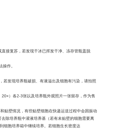
氮或直接复苏，若发现干冰已挥发干净、冻存管瓶盖脱
法操作。
-3h，若发现培养瓶破损、有液溢出及细胞有污染，请拍照
，20×）各2-3张以及培养瓶外观照片一张留存，作为售
生长和贴壁情况，有些贴壁细胞在快递运送过程中会因振动
可去除培养瓶中灌液培养基（若有未贴壁的细胞需要离
，放到细胞培养箱中继续培养。若细胞生长密度达