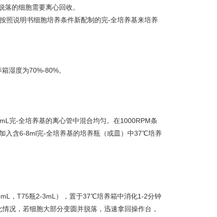
动脱落的细胞需要离心回收。
按照说明书细胞培养条件新配制的完-全培养基来培养
箱湿度为70%-80%。
mL完-全培养基的离心管中混合均匀。在1000RPM条
加入含6-8ml完-全培养基的培养瓶（或皿）中37℃培养
瓶1-2mL，T75瓶2-3mL），置于37℃培养箱中消化1-2分钟
化情况，若细胞大部分变圆并脱落，迅速拿回操作台，